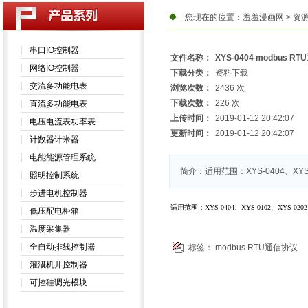
您现在的位置：
羞羞漫画网
>
资
串口IO控制器
文件名称：
XYS-0404 modbus R
网络IO控制器
下载分类：
资料下载
交流多功能电表
浏览次数：
2436 次
下载次数：
226 次
直流多功能电表
上传时间：
2019-01-12 20:42:07
电压电流表功率表
更新时间：
2019-01-12 20:42:07
计数器计米器
电能能源管理系统
简介：适用范围：XYS-0404、XYS-01
照明控制系统
步进电机控制器
适用范围：
XYS-0404
、
XYS-0102
、
XYS-0202
低压配电柜箱
温度采集器
全自动排线控制器
标签：
modbus RTU通信协议
灌溉机井控制器
可控硅调光模块